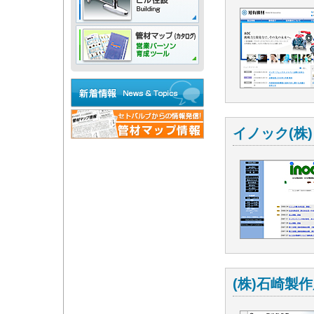
イノック(株)
(株)石崎製