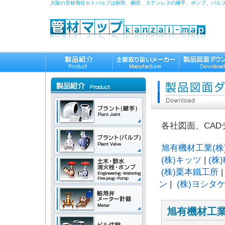
大阪の管材商社セトバルブは銅管、鋼管、ステンレスの継手、ポンプ、バル
各社図面、CA
旭有機材工業(株
(株)キッツ
|
(株)
(株)栗本鐵工所
|
ン
|
(株)ヨシタ
旭有機材工業