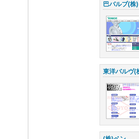
巴バルブ(株)
東洋バルヴ(
(株)ベン