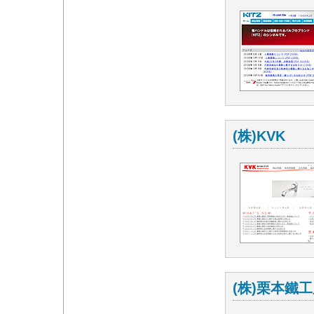
(株)KVK
(株)栗本鐵