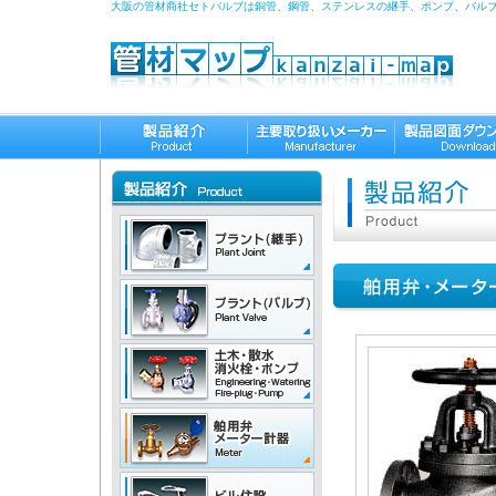
大阪の管材商社セトバルブは銅管、鋼管、ステンレスの継手、ポンプ、バル