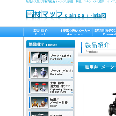
舶用弁/大阪の管材商社セトバルブは銅管、鋼管、ステンレスの継手、ポンプ